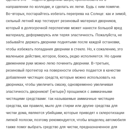
направлении по коллодке, и сделать их легче. Будь с ним помягче.
Связаться С Нами
Во-вторых, постарайтесь избегать перегрева на Солнце: как и зимой,
Контактная Информация
Оставьте Сообщение Онлайн
сильный летний жар тестирует резиновый материал дворников,
который в долгосрочной перспективе может нанести большой вред
материалу, деформируясь или теряя эластичность. Пожалуйста, не
забывайте держать дворники поднятыми после каждой остановки,
чтобы избежать попадания дворники в стекло. Но, к сожалению, это
маленькое действие, которое, боюсь, редко исполняется. Но одним
движением руки можно легко починить дворники. В-третьих,
резиновый протектор на поверхности обычно подается в качестве
добавления чистящих средств, которые можно использовать на
дворниках, чтобы увеличить смазку, одновременно увеличивая
эластичность дворников! (четыре) прощаемся с аммиачными
чистящими средствами: так называемые аммиачные чистящие
средства, как правило, мыло для стирки или другие средства для
чистки дома, являются убийцами, которые приводят к склеротизации
липкой полоски, поэтому рекомендуется, чтобы владелец автомобиля
также помог выбрать средство для чистки, предназначенное для