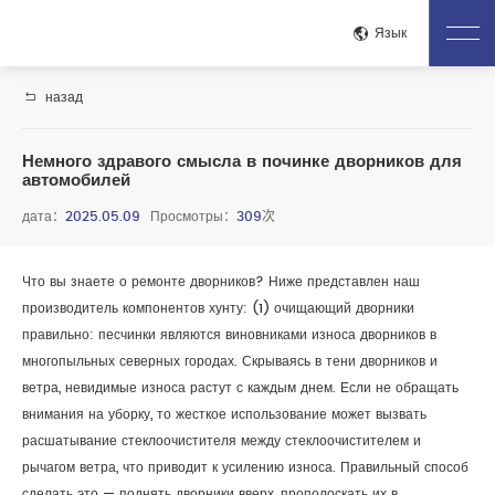
Закр
Язык
назад
Дом
О Нас.
Немного здравого смысла в починке дворников для
Представление Компании.
Корпоративная Культура
автомобилей
Почетный Квалификация
Процесс
дата：
2025.05.09
Просмотры：
309
次
Производственная Площадка
Процесс Контроля Качества
Тестирование И Проверка
Что вы знаете о ремонте дворников? Ниже представлен наш
производитель компонентов хунту: (1) очищающий дворники
Центр Продуктов
правильно: песчинки являются виновниками износа дворников в
Полный Комплект Крепления
Зажим Двигателя
многопыльных северных городах. Скрываясь в тени дворников и
Крепление Коробки Передач
Электрический Экзорцист
ветра, невидимые износа растут с каждым днем. Если не обращать
Аккумуляторный Крепёж
внимания на уборку, то жесткое использование может вызвать
расшатывание стеклоочистителя между стеклоочистителем и
Центр Новостей
рычагом ветра, что приводит к усилению износа. Правильный способ
Новости Компании
Новости Отрасли
сделать это — поднять дворники вверх, прополоскать их в