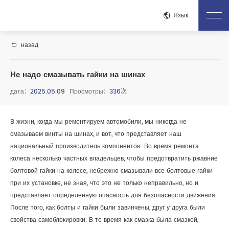
Закр
Язык
назад
Дом
О Нас.
Не надо смазывать гайки на шинах
Представление Компании.
Корпоративная Культура
дата：
2025.05.09
Просмотры：
336
次
Почетный Квалификация
Процесс
Производственная Площадка
Процесс Контроля Качества
В жизни, когда мы ремонтируем автомобили, мы никогда не
Тестирование И Проверка
смазываем винты на шинах, и вот, что представляет наш
Центр Продуктов
национальный производитель компонентов: Во время ремонта
колеса несколько частных владельцев, чтобы предотвратить ржавние
Полный Комплект Крепления
Зажим Двигателя
болтовой гайки на колесе, небрежно смазывали все болтовые гайки
Крепление Коробки Передач
Электрический Экзорцист
при их установке, не зная, что это не только неправильно, но и
Аккумуляторный Крепёж
представляет определенную опасность для безопасности движения.
После того, как болты и гайки были завинчены, друг у друга были
Центр Новостей
свойства самоблокировки. В то время как смазка была смазкой,
Новости Компании
Новости Отрасли