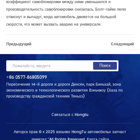
коэффициент самоблокировки между ними уменьшился и
производительность самоблокировки снизилась. Болт-гайки легко
Связаться С Нами
отвиснут и выпадут, когда автомобиль движется на большой
Контактная Информация
Оставьте Сообщение Онлайн
скорости, что может вызвать аварию на универсале.
Предыдущий
Следующий
+86 0577-86805099
Пересечение 14-й дороги и дороги Динсян, парк Биньхай, зона
экономического и технологического развития Вэньчжоу (база по
производству гражданской техники Тяньхэ)
Связаться с Hongtu
Авторск прав © к 2025 вэньчжо HongTu автомобильн запчаст
лимитед "All Rights Reserved.
Карта сайта